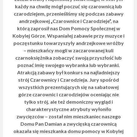
każdy na chwilę mógł poczuć się czarownicą lub
czarodziejem, przenieśliśmy się podczas zabawy
andrzejkowej „Czarownice i Czarodzieje”, na
którą zaprosił nas Dom Pomocy Społecznej w
Kobylej Górze. Wspaniałej zabawie przy muzyce i
poczęstunku towarzyszyły andrzejkowe wróżby
– mieszkańcy mogli w zaczarowanej kuli
czarnoksiężnika zobaczyć swoją przyszłość lub
poznać imię swojego wybranka lub wybranki.
Atrakcją zabawy był konkurs na najładniejszy
strój Czarownicy i Czarodzieja. Jury spośród
wszystkich prezentujących się na sabatowej
górze czarownic i czarodziejów oceniając nie
tylko strój, ale też demoniczny wygląd i
charakterystyczne atrybuty wyłoniło
zwycięzców – został nim mieszkaniec naszego
Domu Pan Damian a zwycięską czarownicą
okazała się mieszkanka domu pomocy w Kobylej