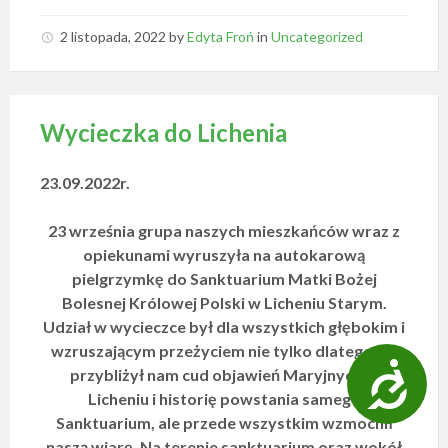
2 listopada, 2022
by
Edyta Froń
in
Uncategorized
Wycieczka do Lichenia
23.09.2022r.
23 września grupa naszych mieszkańców wraz z
opiekunami wyruszyła na autokarową
pielgrzymkę do Sanktuarium Matki Bożej
Bolesnej Królowej Polski w Licheniu Starym.
Udział w wycieczce był dla wszystkich głębokim i
wzruszającym przeżyciem nie tylko dlatego, że
D
przybliżył nam cud objawień Maryjnych w
o
Licheniu i historię powstania samego
Sanktuarium, ale przede wszystkim wzmocnił
s
naszą wiarę. Na terenie sanktuarium oraz wokół