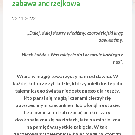
zabawa andrzejkowa
y
s
t
22.11.2022r.
e
m
d
„Dalej, dalej siostry wiedźmy, czarodziejski krąg
o
zawiedźmy.
s
t
ę
Niech każda z Was zaklęcie da i oczaruje każdego z
p
nas”.
n
o
ś
Wiara w magię towarzyszy nam od dawna. W
c
każdej kulturze żyli ludzie, którzy mieli dostęp do
i
.
tajemniczego świata niedostępnego dla reszty.
Kto parał się magią i czarami cieszył się
powszechnym szacunkiem lub płonął na stosie.
Czarownica potrafi rzucać uroki i czary,
doskonale zna się na ziołach, lata na miotle, zna
na pamięć wszystkie zaklęcia. W taki
zaczarowany i tajemniczy świat magii, w którym