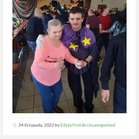
24 listopada, 2022
by
Edyta Froń
in
Uncategorized