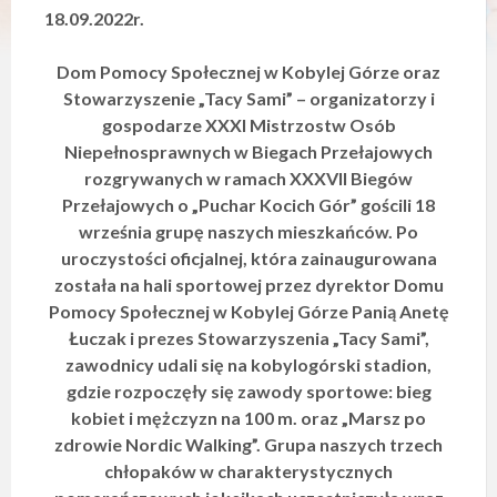
y
18.09.2022r.
s
t
Dom Pomocy Społecznej w Kobylej Górze oraz
e
m
Stowarzyszenie „Tacy Sami” – organizatorzy i
d
gospodarze XXXI Mistrzostw Osób
o
Niepełnosprawnych w Biegach Przełajowych
s
t
rozgrywanych w ramach XXXVII Biegów
ę
Przełajowych o „Puchar Kocich Gór” gościli 18
p
września grupę naszych mieszkańców. Po
n
o
uroczystości oficjalnej, która zainaugurowana
ś
została na hali sportowej przez dyrektor Domu
c
Pomocy Społecznej w Kobylej Górze Panią Anetę
i
.
Łuczak i prezes Stowarzyszenia „Tacy Sami”,
zawodnicy udali się na kobylogórski stadion,
gdzie rozpoczęły się zawody sportowe: bieg
kobiet i mężczyzn na 100 m. oraz „Marsz po
zdrowie Nordic Walking”. Grupa naszych trzech
chłopaków w charakterystycznych