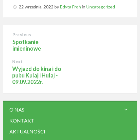
22 września, 2022
by
Edyta Froń
in
Uncategorized
Previous
Spotkanie
imieninowe
Next
Wyjazd do kina i do
pubu Kulaj i Hulaj -
09.09.2022r.
O NAS
KONTAKT
AKTUALNOŚCI