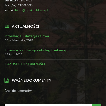
tel. (62) 732-07-05
fax. (62) 732-07-05
e-mail:
biuro@dpskochlowy.pl
AKTUALNOŚCI
Informacja – dotacja celowa
30 października, 2023
Informacja dotycząca obsługi bankowej
13 lipca, 2023
POZOSTAŁE AKTUALNOŚCI
WAŻNE DOKUMENTY
Brak dokumentów
SEARCH: