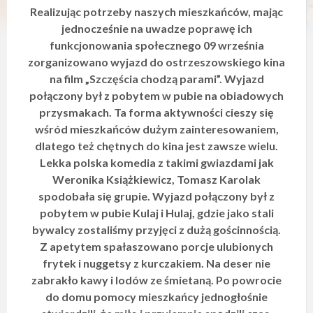
y
Realizując potrzeby naszych mieszkańców, mając
s
jednocześnie na uwadze poprawę ich
t
funkcjonowania społecznego 09 września
e
m
zorganizowano wyjazd do ostrzeszowskiego kina
d
na film „Szczęścia chodzą parami”. Wyjazd
o
połączony był z pobytem w pubie na obiadowych
s
t
przysmakach. Ta forma aktywności cieszy się
ę
wśród mieszkańców dużym zainteresowaniem,
p
dlatego też chętnych do kina jest zawsze wielu.
n
o
Lekka polska komedia z takimi gwiazdami jak
ś
Weronika Książkiewicz, Tomasz Karolak
c
spodobała się grupie. Wyjazd połączony był z
i
.
pobytem w pubie Kulaj i Hulaj, gdzie jako stali
bywalcy zostaliśmy przyjęci z dużą gościnnością.
Z apetytem spałaszowano porcje ulubionych
frytek i nuggetsy z kurczakiem. Na deser nie
zabrakło kawy i lodów ze śmietaną. Po powrocie
do domu pomocy mieszkańcy jednogłośnie