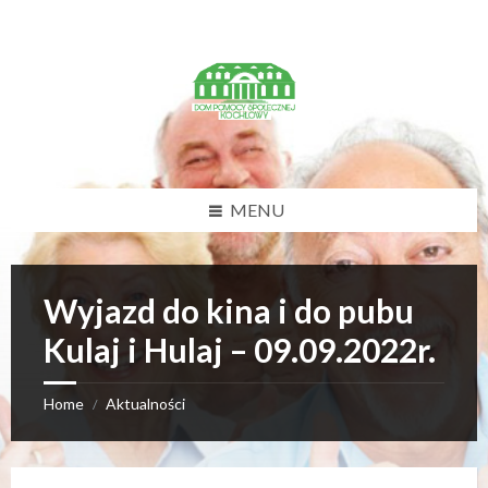
U
w
a
g
a
:
t
a
w
MENU
i
t
r
y
Wyjazd do kina i do pubu
n
a
Kulaj i Hulaj – 09.09.2022r.
z
a
w
i
Home
Aktualności
/
e
r
a
s