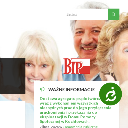
SEARCH:
WAŻNE INFORMACJE
D
o
Dostawa agregatu prądotwórczego
wraz z wykonaniem wszystkich
s
niezbędnych prac do jego przyłączenia,
uruchomienia i przekazania do
t
eksploatacji w Domu Pomocy
Społecznej w Kochłowach.
ę
7 lipca, 2026
w
Zamówienia Publiczne