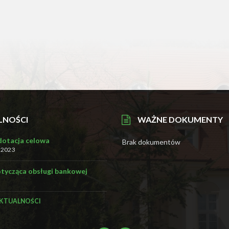
LNOŚCI
WAŻNE DOKUMENTY
 dotacja celowa
Brak dokumentów
, 2023
otycząca obsługi bankowej
KTUALNOŚCI