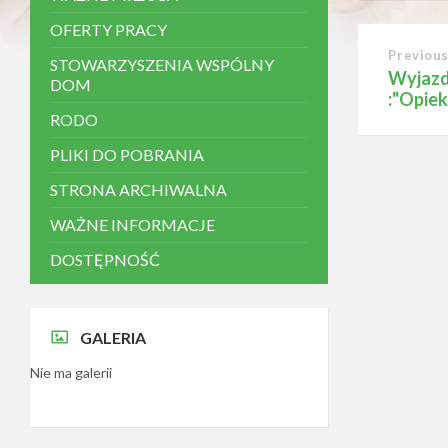
y
OFERTY PRACY
s
t
Previou
STOWARZYSZENIA WSPÓLNY
e
Wyjazd 
m
DOM
:"Opie
d
RODO
o
s
PLIKI DO POBRANIA
t
ę
STRONA ARCHIWALNA
p
n
WAŻNE INFORMACJE
o
ś
DOSTĘPNOŚĆ
c
i
.
N
a
GALERIA
c
i
Nie ma galerii
s
n
i
j