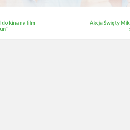
s
do kina na film
Akcja Święty Mik
kun"