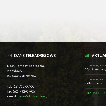
C
t
r
l
-
F
1
1
,
a
b
y
d
DANE TELEADRESOWE
AKTUA
o
s
Informacja –
Dom Pomocy Społecznej
t
30 października
Kochłowy 1
o
s
63-500 Ostrzeszów
Informacja d
o
13 lipca, 2023
w
tel. (62) 732-07-05
a
fax. (62) 732-07-05
ć
POZOSTAŁE A
e-mail:
biuro@dpskochlowy.pl
w
i
t