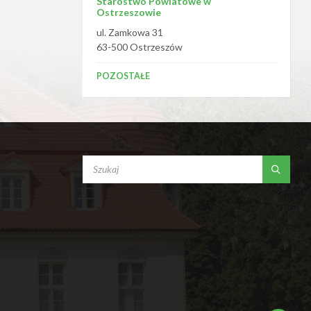
Starostwo Powiatowe w
Ostrzeszowie
ul. Zamkowa 31
63-500 Ostrzeszów
POZOSTAŁE
SEARCH: