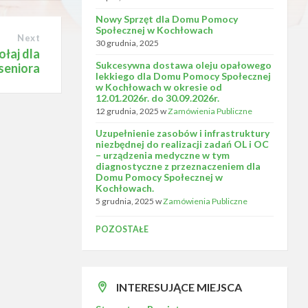
p
Nowy Sprzęt dla Domu Pomocy
Społecznej w Kochłowach
n
Next
30 grudnia, 2025
ołaj dla
o
Sukcesywna dostawa oleju opałowego
seniora
lekkiego dla Domu Pomocy Społecznej
ś
w Kochłowach w okresie od
12.01.2026r. do 30.09.2026r.
ć
12 grudnia, 2025
w
Zamówienia Publiczne
Uzupełnienie zasobów i infrastruktury
niezbędnej do realizacji zadań OL i OC
– urządzenia medyczne w tym
diagnostyczne z przeznaczeniem dla
Domu Pomocy Społecznej w
Kochłowach.
5 grudnia, 2025
w
Zamówienia Publiczne
POZOSTAŁE
INTERESUJĄCE MIEJSCA