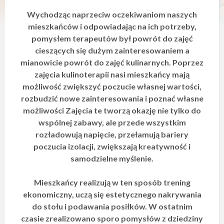
y
Wychodząc naprzeciw oczekiwaniom naszych
s
t
mieszkańców i odpowiadając na ich potrzeby,
e
pomysłem terapeutów był powrót do zajęć
m
cieszących się dużym zainteresowaniem a
d
o
mianowicie powrót do zajęć kulinarnych. Poprzez
s
zajęcia kulinoterapii nasi mieszkańcy mają
t
możliwość zwiększyć poczucie własnej wartości,
ę
p
rozbudzić nowe zainteresowania i poznać własne
n
możliwości Zajęcia te tworzą okazję nie tylko do
o
wspólnej zabawy, ale przede wszystkim
ś
c
rozładowują napięcie, przełamują bariery
i
poczucia izolacji, zwiększają kreatywność i
.
samodzielne myślenie.
Mieszkańcy realizują w ten sposób trening
ekonomiczny, uczą się estetycznego nakrywania
do stołu i podawania posiłków. W ostatnim
czasie zrealizowano sporo pomysłów z dziedziny