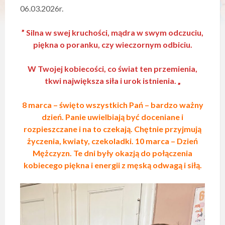
y
06.03.2026r.
s
t
” Silna w swej kruchości, mądra w swym odczuciu,
e
m
piękna o poranku, czy wieczornym odbiciu.
d
o
W Twojej kobiecości, co świat ten przemienia,
s
t
tkwi największa siła i urok istnienia. „
ę
p
8 marca – święto wszystkich Pań – bardzo ważny
n
o
dzień. Panie uwielbiają być doceniane i
ś
rozpieszczane i na to czekają. Chętnie przyjmują
c
życzenia, kwiaty, czekoladki. 10 marca – Dzień
i
.
Mężczyzn. Te dni były okazją do połączenia
kobiecego piękna i energii z męską odwagą i siłą.