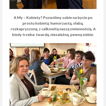
A My – Kobiety? Pozwólmy sobie na bycie po
prostu kobietą: humorzastą, słabą,
rozkapryszoną, z całkowitą naszą zmiennością. A
kiedy trzeba: twardą, niezależną, pewną siebie.