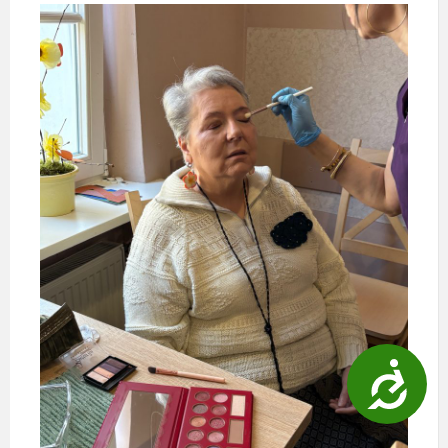
D
o
s