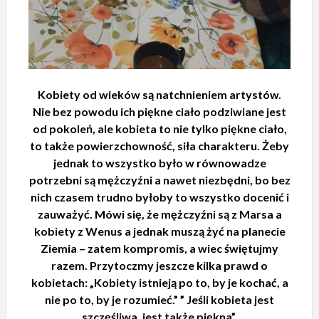
Kobiety od wieków są natchnieniem artystów.
Nie bez powodu ich piękne ciało podziwiane jest
od pokoleń, ale kobieta to nie tylko piękne ciało,
to także powierzchowność, siła charakteru. Żeby
jednak to wszystko było w równowadze
potrzebni są mężczyźni a nawet niezbędni, bo bez
nich czasem trudno byłoby to wszystko docenić i
zauważyć. Mówi się, że mężczyźni są z Marsa a
kobiety z Wenus a jednak muszą żyć na planecie
Ziemia – zatem kompromis, a wiec świętujmy
razem. Przytoczmy jeszcze kilka prawd o
kobietach: „Kobiety istnieją po to, by je kochać, a
nie po to, by je rozumieć.” ” Jeśli kobieta jest
szczęśliwa, jest także piękna”.