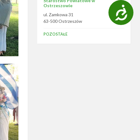
Starostwo Powiatowe w
Ostrzeszowie
D
ul. Zamkowa 31
o
63-500 Ostrzeszów
s
POZOSTAŁE
t
ę
p
n
o
ś
ć