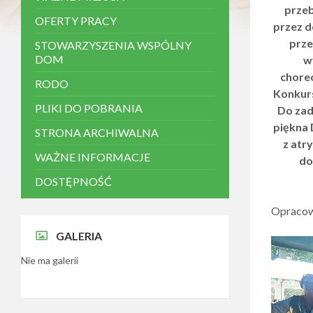
y
przeb
OFERTY PRACY
s
przez d
t
prze
STOWARZYSZENIA WSPÓLNY
e
m
DOM
w
d
chore
RODO
o
Konkurs
s
PLIKI DO POBRANIA
t
Do zad
ę
piękna 
STRONA ARCHIWALNA
p
z atr
n
WAŻNE INFORMACJE
o
do
ś
DOSTĘPNOŚĆ
c
i
.
Opracow
N
a
GALERIA
c
i
Nie ma galerii
s
n
i
j