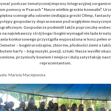
ywać podczas tematycznej imprezy integracyjnej zorganiz
om pomocy w Psarach ” Nasze wielkie greckie konwalie”. Urz
piękna scenografia odzwierciedlająca grecki Olimp, fantast
ystępy gospodarzy dopracowane pod względem muzycznym
ograficznym. Gospodarze podnieśli także poprzeczkę wobec 
 na najciekawszy strój boga i bogini wymagał nie lada kreat
ania konkursowego przystąpiła wyposażona w kosz pełen
Demeter – bogini urodzajów, zbiorów, płodności ziemi a takż
ybutem harfy – bóg muzyki, poezji, sztuki. Nasze wysiłki okaza
cenione, przyniosły bowiem I miejsce i dużą satysfakcję nas
reprezentantom.
ała: Mariola Maciejewska