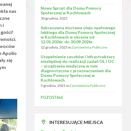
owanej
Nowy Sprzęt dla Domu Pomocy
ekła nas
Społecznej w Kochłowach
yczne
30 grudnia, 2025
 i
Sukcesywna dostawa oleju opałowego
gości!
lekkiego dla Domu Pomocy Społecznej
w Kochłowach w okresie od
ywności.
12.01.2026r. do 30.09.2026r.
 owoców
12 grudnia, 2025
w
Zamówienia Publiczne
e Apollo
Uzupełnienie zasobów i infrastruktury
ły się
niezbędnej do realizacji zadań OL i OC
– urządzenia medyczne w tym
zym
diagnostyczne z przeznaczeniem dla
Domu Pomocy Społecznej w
Kochłowach.
5 grudnia, 2025
w
Zamówienia Publiczne
POZOSTAŁE
INTERESUJĄCE MIEJSCA