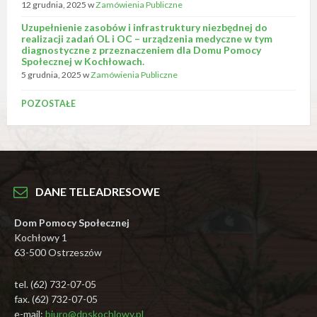
12 grudnia, 2025
w
Zamówienia Publiczne
Uzupełnienie zasobów i infrastruktury niezbędnej do
realizacji zadań OL i OC – urządzenia medyczne w tym
diagnostyczne z przeznaczeniem dla Domu Pomocy
Społecznej w Kochłowach.
5 grudnia, 2025
w
Zamówienia Publiczne
POZOSTAŁE
DANE TELEADRESOWE
Dom Pomocy Społecznej
Kochłowy 1
63-500 Ostrzeszów
tel. (62) 732-07-05
fax. (62) 732-07-05
e-mail:
biuro@dpskochlowy.pl