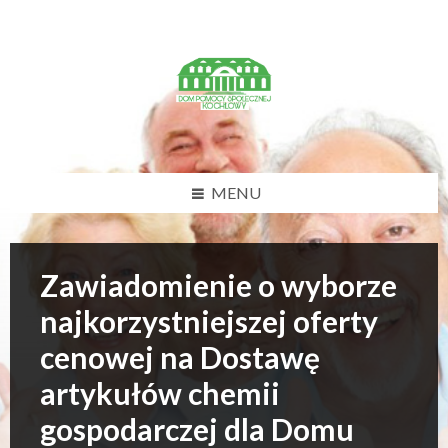
U
w
a
g
a
:
t
a
w
MENU
i
t
r
y
Zawiadomienie o wyborze
n
a
najkorzystniejszej oferty
z
a
cenowej na Dostawę
w
i
artykułów chemii
e
r
gospodarczej dla Domu
a
s