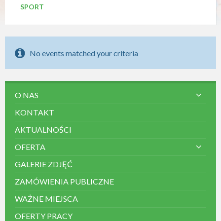
y
SPORT
s
t
e
m
d
No events matched your criteria
o
s
t
ę
p
O NAS
n
KONTAKT
o
ś
AKTUALNOŚCI
c
i
OFERTA
.
GALERIE ZDJĘĆ
ZAMÓWIENIA PUBLICZNE
WAŻNE MIEJSCA
OFERTY PRACY