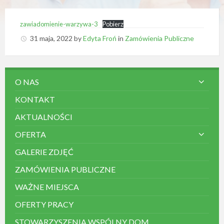
y
s
t
zawiadomienie-warzywa-3
Pobierz
e
31 maja, 2022
by
Edyta Froń
in
Zamówienia Publiczne
m
d
o
s
t
O NAS
ę
p
KONTAKT
n
o
AKTUALNOŚCI
ś
c
OFERTA
i
.
GALERIE ZDJĘĆ
ZAMÓWIENIA PUBLICZNE
WAŻNE MIEJSCA
OFERTY PRACY
STOWARZYSZENIA WSPÓLNY DOM