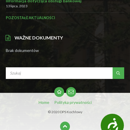
Informacja dotycząca obsługi bankowej
13 lipca, 2023
POZOSTAŁE AKTUALNOŚCI
WAŻNE DOKUMENTY
Brak dokumentów
SEARCH:
Email
Home
Polityka prywatności
© 2020 DPS Kochłowy
D