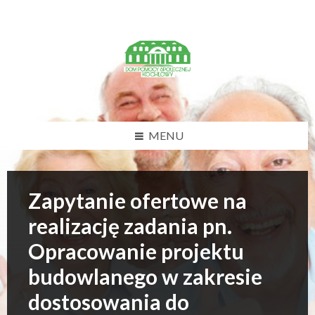
U
w
a
g
a
:
t
a
w
MENU
i
t
r
y
Zapytanie ofertowe na
n
a
realizację zadania pn.
z
a
Opracowanie projektu
w
i
budowlanego w zakresie
e
r
dostosowania do
a
s