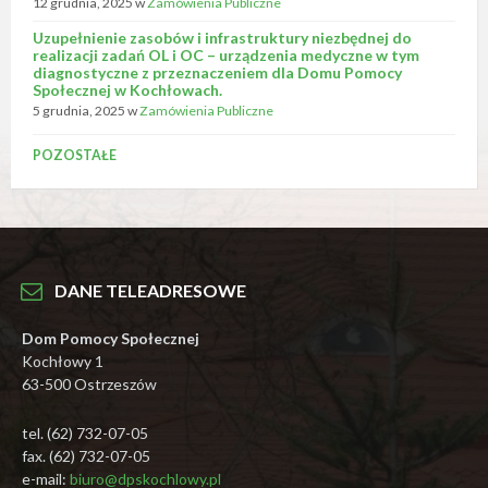
12 grudnia, 2025
w
Zamówienia Publiczne
Uzupełnienie zasobów i infrastruktury niezbędnej do
realizacji zadań OL i OC – urządzenia medyczne w tym
diagnostyczne z przeznaczeniem dla Domu Pomocy
Społecznej w Kochłowach.
5 grudnia, 2025
w
Zamówienia Publiczne
POZOSTAŁE
DANE TELEADRESOWE
Dom Pomocy Społecznej
Kochłowy 1
63-500 Ostrzeszów
tel. (62) 732-07-05
fax. (62) 732-07-05
e-mail:
biuro@dpskochlowy.pl